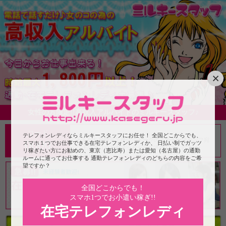
×
女性の方限定!!高収入アルバイトのミルキースタッフ♪
コード
テレフォンレディならミルキースタッフにお任せ！ 全国どこからでも、
ともだち登録完了後に、トークのミルキースタッフ宛
0000
スマホ１つでお仕事できる在宅テレフォンレディか、 日払い制でガッツ
に上記のコードをメッセージで送信してください。
リ稼ぎたい方にお勧めの、東京（恵比寿）または愛知（名古屋）の通勤
ルームに通ってお仕事する 通勤テレフォンレディのどちらの内容をご希
望ですか？
全国どこからでも！
スマホ1つでお小遣い稼ぎ!!
在宅テレフォンレディ