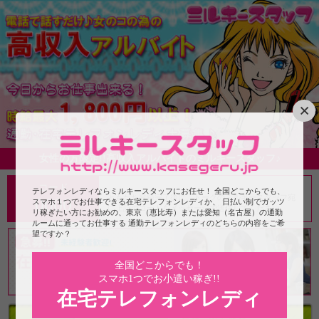
×
女性の方限定!!高収入アルバイトのミルキースタッフ♪
コード
テレフォンレディならミルキースタッフにお任せ！ 全国どこからでも、
ともだち登録完了後に、トークのミルキースタッフ宛
0000
スマホ１つでお仕事できる在宅テレフォンレディか、 日払い制でガッツ
に上記のコードをメッセージで送信してください。
リ稼ぎたい方にお勧めの、東京（恵比寿）または愛知（名古屋）の通勤
ルームに通ってお仕事する 通勤テレフォンレディのどちらの内容をご希
望ですか？
全国どこからでも！
スマホ1つでお小遣い稼ぎ!!
在宅テレフォンレディ