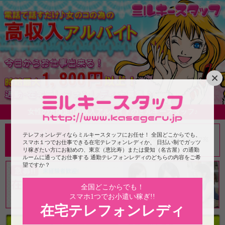
×
女性の方限定!!高収入アルバイトのミルキースタッフ♪
コード
テレフォンレディならミルキースタッフにお任せ！ 全国どこからでも、
ともだち登録完了後に、トークのミルキースタッフ宛
0000
スマホ１つでお仕事できる在宅テレフォンレディか、 日払い制でガッツ
に上記のコードをメッセージで送信してください。
リ稼ぎたい方にお勧めの、東京（恵比寿）または愛知（名古屋）の通勤
ルームに通ってお仕事する 通勤テレフォンレディのどちらの内容をご希
望ですか？
全国どこからでも！
スマホ1つでお小遣い稼ぎ!!
在宅テレフォンレディ