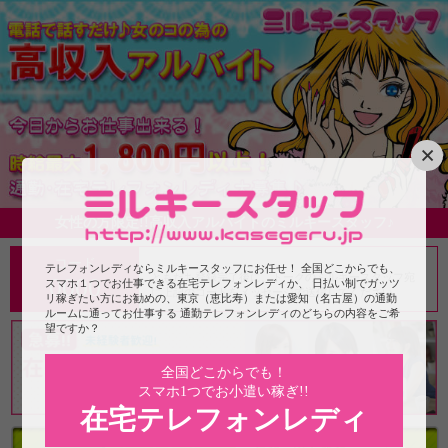
×
女性の方限定!!高収入アルバイトのミルキースタッフ♪
コード
テレフォンレディならミルキースタッフにお任せ！ 全国どこからでも、
ともだち登録完了後に、トークのミルキースタッフ宛
0000
スマホ１つでお仕事できる在宅テレフォンレディか、 日払い制でガッツ
に上記のコードをメッセージで送信してください。
リ稼ぎたい方にお勧めの、東京（恵比寿）または愛知（名古屋）の通勤
ルームに通ってお仕事する 通勤テレフォンレディのどちらの内容をご希
望ですか？
全国どこからでも！
スマホ1つでお小遣い稼ぎ!!
在宅テレフォンレディ