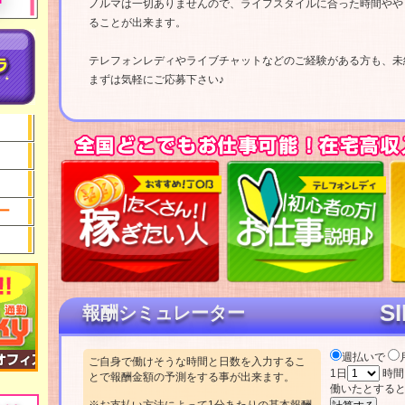
声
ノルマは一切ありませんので、ライフスタイルに合った時間やや
ることが出来ます。
テレフォンレディやライブチャットなどのご経験がある方も、未
まずは気軽にご応募下さい♪
ー
S
報酬シミュレーター
週払いで
ご自身で働けそうな時間と日数を入力するこ
1日
時
とで報酬金額の予測をする事が出来ます。
働いたとすると