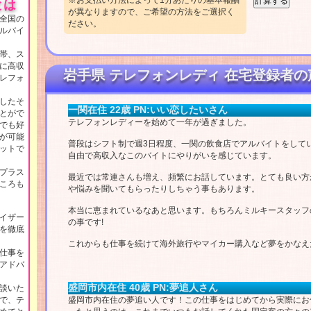
※お支払い方法によって1分あたりの基本報酬
とは
が異なりますので、ご希望の方法をご選択く
全国の
ださい。
ルバイ
帯、ス
に高収
岩手県 テレフォンレディ 在宅登録者の
レフォ
したそ
一関在住 22歳 PN:いい恋したいさん
とがで
テレフォンレディーを始めて一年が過ぎました。
でも好
が可能
普段はシフト制で週3日程度、一関の飲食店でアルバイトをして
ットで
自由で高収入なこのバイトにやりがいを感じています。
プラス
最近では常連さんも増え、頻繁にお話しています。とても良い方
ころも
や悩みを聞いてもらったりしちゃう事もあります。
本当に恵まれているなあと思います。もちろんミルキースタッフ
イザー
の事です!
を徹底
これからも仕事を続けて海外旅行やマイカー購入など夢をかなえ
仕事を
アドバ
盛岡市内在住 40歳 PN:夢追人さん
談いた
で、テ
盛岡市内在住の夢追い人です！この仕事をはじめてから実際にお