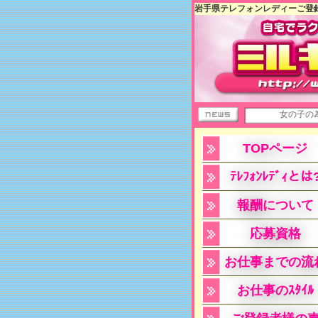
岩手県テレフォンレディーご登録
女の子の為の「稼げ
TOPページ
ﾃﾚﾌｫﾝﾚﾃﾞｨとは
報酬について
応募資格
お仕事までの流
お仕事のｽﾀｲﾙ