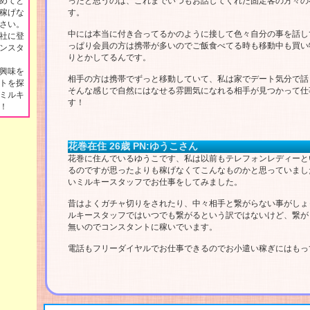
めてと
ったと思うのは、これまでいつもお話してくれた固定客の方々の
稼げな
す。
さい。
中には本当に付き合ってるかのように接して色々自分の事を話し
社に登
っぱり会員の方は携帯が多いのでご飯食べてる時も移動中も買い
ンスタ
りとかしてるんです。
興味を
相手の方は携帯でずっと移動していて、私は家でデート気分で話して
トを探
そんな感じで自然にはなせる雰囲気になれる相手が見つかって仕
ミルキ
す！
！
花巻在住 26歳 PN:ゆうこさん
花巻に住んでいるゆうこです、私は以前もテレフォンレディーと
るのですが思ったよりも稼げなくてこんなものかと思っていまし
いミルキースタッフでお仕事をしてみました。
昔はよくガチャ切りをされたり、中々相手と繋がらない事がしょ
ルキースタッフではいつでも繋がるという訳ではないけど、繋が
無いのでコンスタントに稼いでいます。
電話もフリーダイヤルでお仕事できるのでお小遣い稼ぎにはもっ