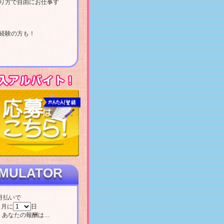
り方で自由にお仕事す
経験の方も！
IMULATOR
月払いで
間
月に
日
 あなたの報酬は…