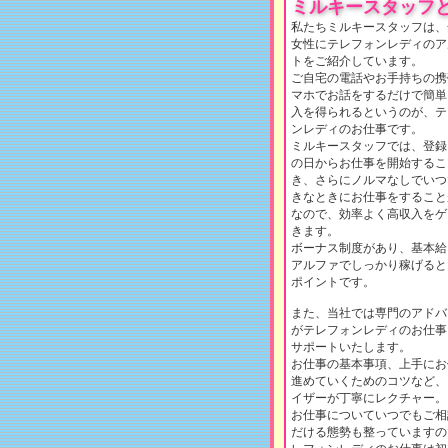
ミルキースタッフ
私たちミルキースタッフは、
女性にテレフォンレディのア
トをご紹介しています。
ご自宅の電話やお手持ちの携
マホでお話をするだけで簡単
入を得られるというのが、テ
ンレディのお仕事です。
ミルキースタッフでは、登録
の日からお仕事を開始するこ
き、さらにノルマなしでいつ
きなときにお仕事をすること
なので、効率よく高収入をゲ
きます。
ボーナス制度があり、基本給
アルファでしっかり稼げると
ポイントです。
また、当社では専門のアドバ
がテレフォンレディのお仕事
サポートいたします。
お仕事の基本事項、上手にお
進めていくためのコツなど、
イザーが丁寧にレクチャー。
お仕事についていつでもご相
だける態勢も整っていますの