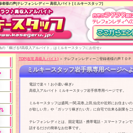
者様の声|テレフォンレディー 高収入バイト [ミルキースタッフ]
る!!高収入アルバイト」はミルキースタッフにお任せ♪
TOP(在宅 高収入 バイト)
＞ テレフォンレディーご登録者様の声ＴＯＰ 
ミルキースタッフ岩手県専用ページへ
?
電話で楽々！お小遣い稼ぎ♪
高収入アルバイト ミルキースタッフ岩手県専用ページです。
ミルキースタッフは盛岡,一関,花巻,上田,仙北や近郊にお住まい
れ
が欲しい方」や「ガッツリ稼ぎたい方」に自宅で出来る副業をご
テレフォンレディとは、固定電話・携帯電話・スマートフォンで
話するだけの簡単なお仕事です。